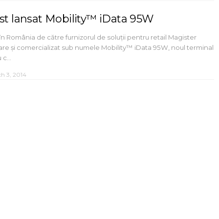
ost lansat Mobility™ iData 95W
n România de către furnizorul de soluții pentru retail Magister
re și comercializat sub numele Mobility™ iData 95W, noul terminal
u c…
h 3, 2014