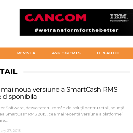
E
REVISTA
ASK EXPERTS
IT & AUTO
TAIL
 mai noua versiune a SmartCash RMS
 disponibila
er Software, dezvoltatorul român de soluții pentru retail, anunță
ea SmartCash RMS 2015, cea mai recentă versiune a platformei
are…
ary 27, 2015