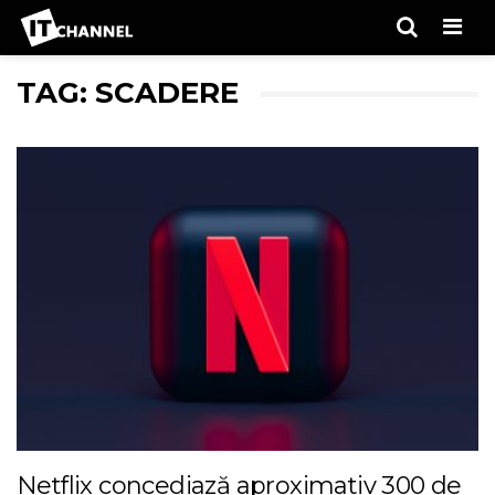
Men
TAG: SCADERE
Netflix concediază aproximativ 300 de