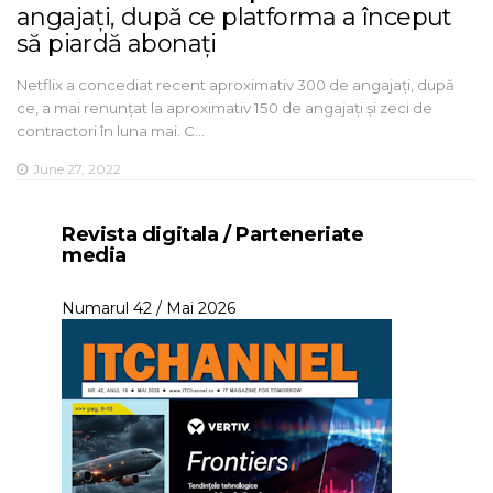
angajați, după ce platforma a început
să piardă abonați
Netflix a concediat recent aproximativ 300 de angajați, după
ce, a mai renunțat la aproximativ 150 de angajați și zeci de
contractori în luna mai. C…
June 27, 2022
Revista digitala / Parteneriate
media
Numarul 42 / Mai 2026