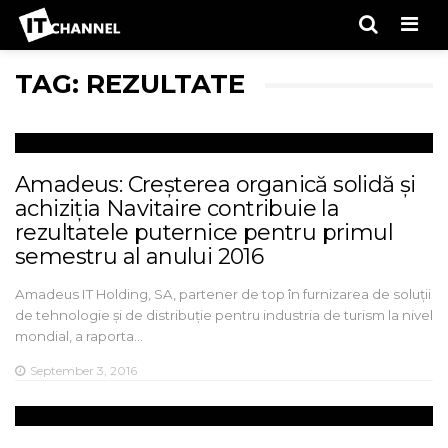
Men
TAG: REZULTATE
Amadeus: Creșterea organică solidă și
achiziția Navitaire contribuie la
rezultatele puternice pentru primul
semestru al anului 2016
Amadeus IT Holding, SA, partener de top în furnizarea de soluții
de tehnologie și de distribuție pentru industria de turism la nivel
mondial, a raporta…
September 3, 2016