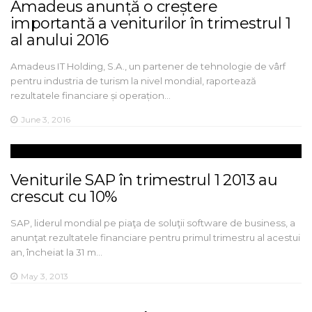
Amadeus anunță o creștere
importantă a veniturilor în trimestrul 1
al anului 2016
Amadeus IT Holding, S.A., un partener de tehnologie de vârf
pentru industria de turism la nivel mondial, raportează
rezultatele financiare și operațion…
June 3, 2016
Veniturile SAP în trimestrul 1 2013 au
crescut cu 10%
SAP, liderul mondial pe piaţa de soluţii software de business, a
anunţat rezultatele financiare pentru primul trimestru al acestui
an, încheiat la 31 m…
May 3, 2013