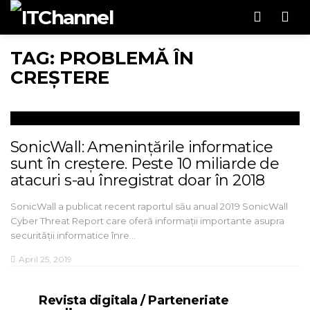
Men
TAG: PROBLEMĂ ÎN
CREȘTERE
SonicWall: Amenințările informatice
sunt în creștere. Peste 10 miliarde de
atacuri s-au înregistrat doar în 2018
SonicWall a publicat recent raportul său anual 2019 SonicWall
Cyber Threat Report care oferă informații importante asupra
securității informatice înre…
April 25, 2019
Revista digitala / Parteneriate