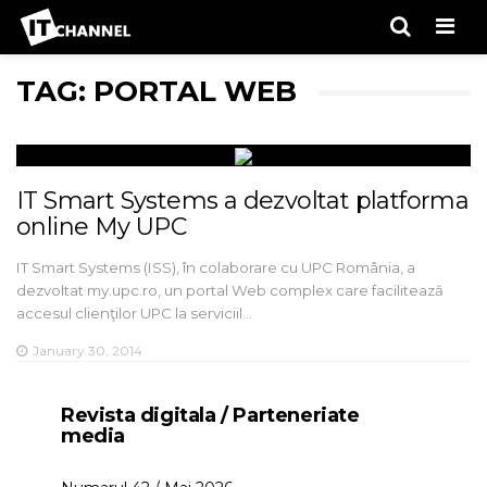
Men
TAG: PORTAL WEB
IT Smart Systems a dezvoltat platforma
online My UPC
IT Smart Systems (ISS), în colaborare cu UPC România, a
dezvoltat my.upc.ro, un portal Web complex care facilitează
accesul clienţilor UPC la serviciil…
January 30, 2014
Revista digitala / Parteneriate
media