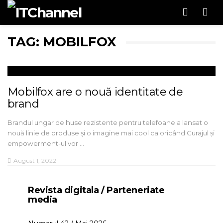
Men
TAG: MOBILFOX
Mobilfox are o nouă identitate de
brand
Brandul ungar de huse rezistente pentru telefoane a lansat o
nouă linie de produse și o imagine mai cool ca oricând Curajul și
empowerment-ul vor …
August 1, 2022
Revista digitala / Parteneriate
media