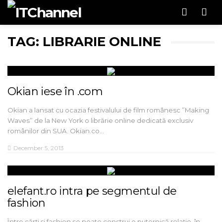
Men
TAG: LIBRARIE ONLINE
Okian iese în .com
Okian a lansat cu ocazia festivalului de film românesc ”Making
Waves” de la New York o librărie online dedicată exclusiv
românilor din SUA. Okian.co…
December 5, 2013
elefant.ro intra pe segmentul de
fashion
Între cărți și fashion se poate construi o puternică relație, în