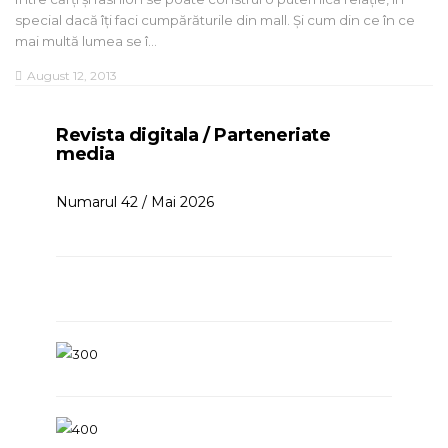
special dacă îți faci cumpărăturile din mall. Și cum din ce în ce
mai multă lumea se î…
August 12, 2013
Revista digitala / Parteneriate
media
Numarul 42 / Mai 2026