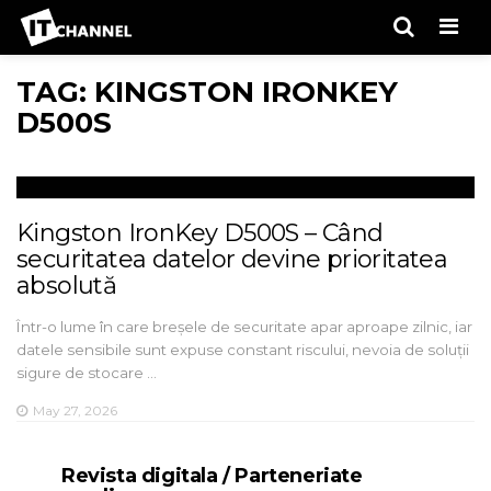
Men
TAG: KINGSTON IRONKEY
D500S
Kingston IronKey D500S – Când
securitatea datelor devine prioritatea
absolută
Într-o lume în care breșele de securitate apar aproape zilnic, iar
datele sensibile sunt expuse constant riscului, nevoia de soluții
sigure de stocare …
May 27, 2026
Revista digitala / Parteneriate