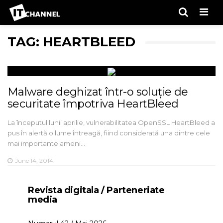
Men
TAG: HEARTBLEED
Malware deghizat într-o soluție de
securitate împotriva HeartBleed
La începutul lunii aprilie, vulnerabilitatea OpenSSL HeartBleed a
pus în alertă o lume întreagă, fiind considerată una dintre cele
mai importante ameni…
June 14, 2014
Revista digitala / Parteneriate
media