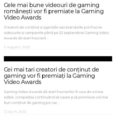
Cele mai bune videouri de gaming
românești vor fi premiate la Gaming
Video Awards
Creatorii de conținut și agențiile sau brandurile pot înscrie
videourile și campaniile până pe 22 septembrie Gaming Video
Awards dă start înscrieril…
August 9, 2023
Cei mai tari creatori de conținut de
gaming vor fi premiați la Gaming
Video Awards
Gaming Video Awards dă start înscrierilor în cea de-a treia
ediție, competiția continuând să caute și să premieze cel mai
bun conținut de gaming pe car…
July 14, 2022