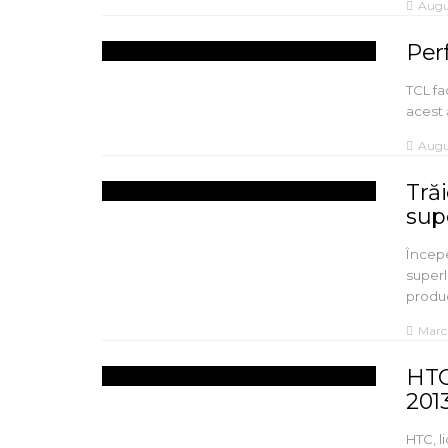
Augu
Per
TCL fa
acest 
Augu
Tră
supe
Încep
superl
produ
Marc
HTC
201
HTC, l