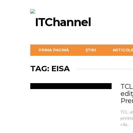
PRIMA PAGINĂ
ȘTIRI
ARTICOL
TAG: EISA
TCL
edi
Pre
TCL, un
printr
câș…