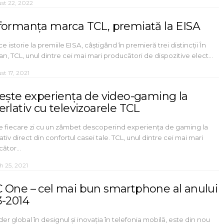
st 22, 2022
formanța marca TCL, premiată la EISA
ce istorie la premiile EISA, câștigând în premieră trei distincții În
an, TCL, unul dintre cei mai mari producători de dispozitive elect…
st 17, 2021
iește experiența de video-gaming la
rlativ cu televizoarele TCL
e fiecare zi cu un zâmbet descoperind experiența de gaming la
ativ direct din confortul casei tale. TCL, unul dintre cei mai mari
cător…
h 25, 2021
 One – cel mai bun smartphone al anului
3-2014
ider global în designul și inovația în telefonia mobilă, este din nou