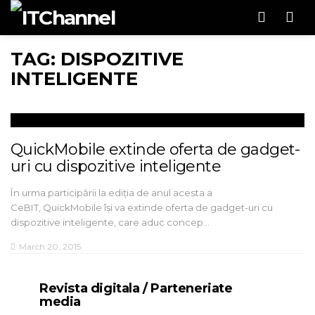
Men
TAG: DISPOZITIVE
INTELIGENTE
QuickMobile extinde oferta de gadget-
uri cu dispozitive inteligente
În urma participării la ediția de anul acesta a
CeBIT, QuickMobile își va extinde oferta de gadget-uri cu
dispozitive inteligente, care aduc concep…
March 20, 2015
Revista digitala / Parteneriate
media