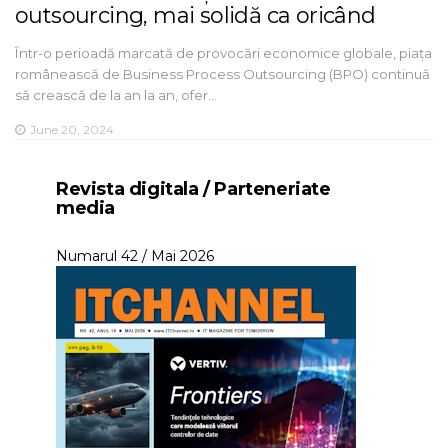
outsourcing, mai solidă ca oricând
Într-o perioadă marcată de provocări economice globale, piața
românească de Business Process Outsourcing (BPO) continuă
să crească de la an la an, ofer…
June 20, 2024
Revista digitala / Parteneriate
media
Numarul 42 / Mai 2026