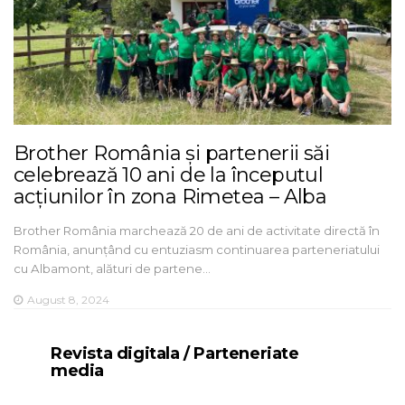
Brother România și partenerii săi
celebrează 10 ani de la începutul
acțiunilor în zona Rimetea – Alba
Brother România marchează 20 de ani de activitate directă în
România, anunțând cu entuziasm continuarea parteneriatului
cu Albamont, alături de partene…
August 8, 2024
Revista digitala / Parteneriate
media