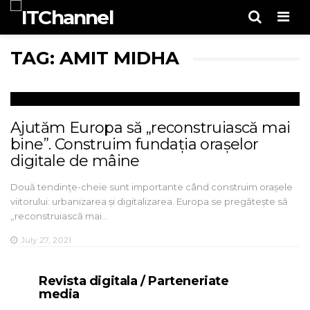
Men
TAG: AMIT MIDHA
Ajutăm Europa să „reconstruiască mai
bine”. Construim fundația orașelor
digitale de mâine
Două tendințe-cheie sunt importante când construim orașele
viitorului: urbanizarea și digitalizarea. Europa se pregătește să
„reconstruiască mai…
July 27, 2021
Revista digitala / Parteneriate
media