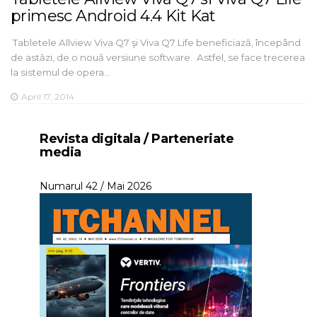
primesc Android 4.4 Kit Kat
Tabletele Allview Viva Q7 şi Viva Q7 Life beneficiază, începând
de astăzi, de o nouă versiune software. Astfel, se face trecerea
la sistemul de opera…
April 17, 2014
Revista digitala / Parteneriate
media
Numarul 42 / Mai 2026