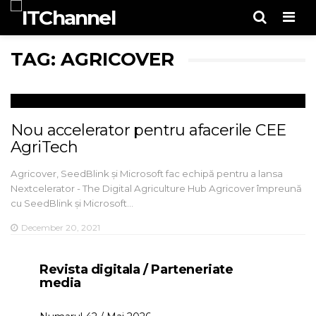
Men
TAG: AGRICOVER
Nou accelerator pentru afacerile CEE
AgriTech
Agricover, SeedBlink și Microsoft fac echipă pentru a lansa
Nextcelerator - The Digital Agriculture Hub Agricover împreună
cu SeedBlink și Microsoft…
December 20, 2021
Revista digitala / Parteneriate
media