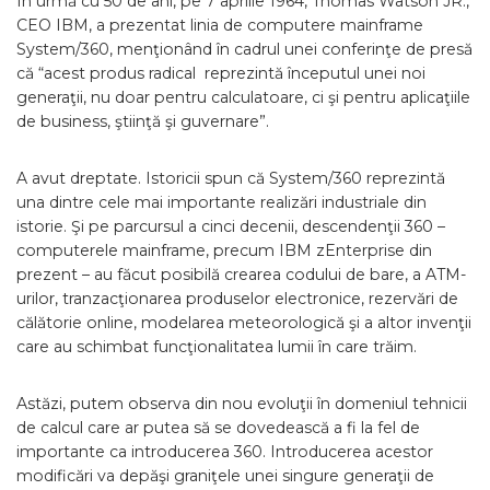
În urmă cu 50 de ani, pe 7 aprilie 1964, Thomas Watson JR.,
CEO IBM, a prezentat linia de computere mainframe
System/360, menţionând în cadrul unei conferinţe de presă
că “acest produs radical reprezintă începutul unei noi
generaţii, nu doar pentru calculatoare, ci şi pentru aplicaţiile
de business, ştiinţă şi guvernare”.
A avut dreptate. Istoricii spun că System/360 reprezintă
una dintre cele mai importante realizări industriale din
istorie. Şi pe parcursul a cinci decenii, descendenţii 360 –
computerele mainframe, precum IBM zEnterprise din
prezent – au făcut posibilă crearea codului de bare, a ATM-
urilor, tranzacţionarea produselor electronice, rezervări de
călătorie online, modelarea meteorologică şi a altor invenţii
care au schimbat funcţionalitatea lumii în care trăim.
Astăzi, putem observa din nou evoluţii în domeniul tehnicii
de calcul care ar putea să se dovedească a fi la fel de
importante ca introducerea 360. Introducerea acestor
modificări va depăşi graniţele unei singure generaţii de