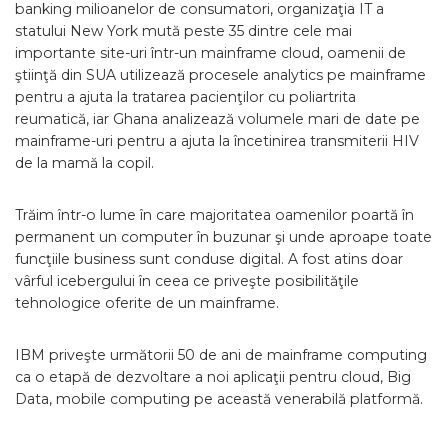
banking milioanelor de consumatori, organizaţia IT a
statului New York mută peste 35 dintre cele mai
importante site-uri într-un mainframe cloud, oamenii de
ştiinţă din SUA utilizează procesele analytics pe mainframe
pentru a ajuta la tratarea pacienţilor cu poliartrita
reumatică, iar Ghana analizează volumele mari de date pe
mainframe-uri pentru a ajuta la încetinirea transmiterii HIV
de la mamă la copil.
Trăim într-o lume în care majoritatea oamenilor poartă în
permanent un computer în buzunar şi unde aproape toate
funcţiile business sunt conduse digital. A fost atins doar
vârful icebergului în ceea ce priveşte posibilităţile
tehnologice oferite de un mainframe.
IBM priveşte următorii 50 de ani de mainframe computing
ca o etapă de dezvoltare a noi aplicaţii pentru cloud, Big
Data, mobile computing pe această venerabilă platformă.